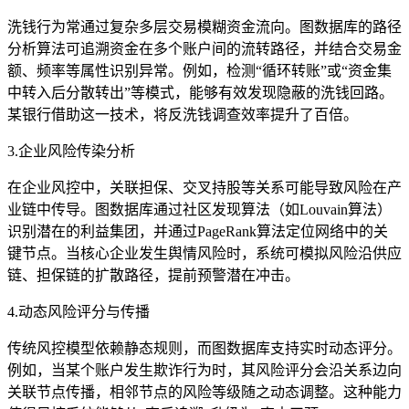
洗钱行为常通过复杂多层交易模糊资金流向。图数据库的路径
分析算法可追溯资金在多个账户间的流转路径，并结合交易金
额、频率等属性识别异常。例如，检测“循环转账”或“资金集
中转入后分散转出”等模式，能够有效发现隐蔽的洗钱回路。
某银行借助这一技术，将反洗钱调查效率提升了百倍。
3.企业风险传染分析
在企业风控中，关联担保、交叉持股等关系可能导致风险在产
业链中传导。图数据库通过社区发现算法（如Louvain算法）
识别潜在的利益集团，并通过PageRank算法定位网络中的关
键节点。当核心企业发生舆情风险时，系统可模拟风险沿供应
链、担保链的扩散路径，提前预警潜在冲击。
4.动态风险评分与传播
传统风控模型依赖静态规则，而图数据库支持实时动态评分。
例如，当某个账户发生欺诈行为时，其风险评分会沿关系边向
关联节点传播，相邻节点的风险等级随之动态调整。这种能力