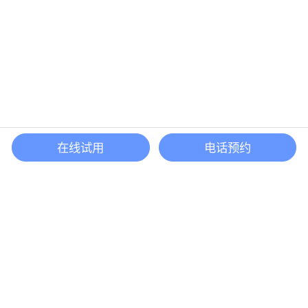
在线试用
电话预约
还等什么？现在立即
开启「悦数」图数据库之旅吧
立即咨询
联系我们