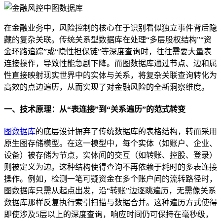
在金融业务中，风险控制的核心在于识别看似独立事件背后隐
藏的复杂关联。传统关系型数据库在处理“多层股权结构”“资
金环路追踪”或“隐性担保链”等深度查询时，往往需要大量表
连接操作，导致性能急剧下降。而图数据库通过节点、边和属
性直接映射现实世界中的实体与关系，将复杂关联查询转化为
高效的点边遍历，从而实现了对金融风险的全新洞察维度。
一、技术原理：从“表连接”到“关系遍历”的范式转变
图数据库
的底层设计摒弃了传统数据库的表格结构，转而采用
原生图存储模型。在这一模型中，每个实体（如账户、企业、
设备）被存储为节点，实体间的交互（如转账、控股、登录）
则被定义为边。这种结构使得查询不再依赖于耗时的多表连接
操作。例如，检测一笔可疑资金在多个账户间的流转路径时，
图数据库只需从起点出发，沿“转账”边逐跳遍历，无需像关系
数据库那样反复执行索引扫描与数据合并。这种遍历方式使得
即使涉及5层以上的深度查询，响应时间仍可保持在毫秒级，