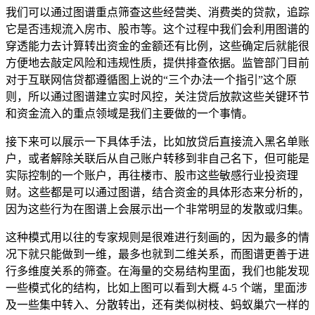
我们可以通过图谱重点筛查这些经营类、消费类的贷款，追踪
它是否违规流入房市、股市等。这个过程中我们会利用图谱的
穿透能力去计算转出资金的金额还有比例，这些确定后就能很
方便地去敲定风险和违规性质，提供排查依据。监管部门目前
对于互联网信贷都遵循图上说的“三个办法一个指引”这个原
则，所以通过图谱建立实时风控，关注贷后放款这些关键环节
和资金流入的重点领域是我们主要做的一个事情。
接下来可以展示一下具体手法，比如放贷后直接流入黑名单账
户，或者解除关联后从自己账户转移到非自己名下，但可能是
实际控制的一个账户，再往楼市、股市这些敏感行业投资理
财。这些都是可以通过图谱，结合资金的具体形态来分析的，
因为这些行为在图谱上会展示出一个非常明显的发散或归集。
这种模式用以往的专家规则是很难进行刻画的，因为最多的情
况下就只能做到一维，最多也就到二维关系，而图谱更善于进
行多维度关系的筛查。在海量的交易结构里面，我们也能发现
一些模式化的结构，比如上图可以看到大概 4-5 个端，里面涉
及一些集中转入、分散转出，还有类似树枝、蚂蚁巢穴一样的