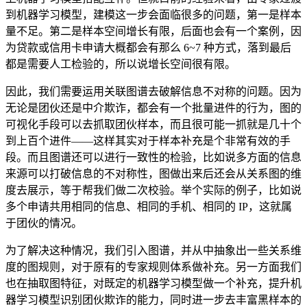
到机器学习模型，建模这一步会面临很多的问题，第一是样本
量不足。第二是样本空间增长有限，后面也会有一个案例，因
为贷款或信用卡申请大概都会有那么 6~7 种方式，落到最后
都是需要人工检验的，所以说增长空间很有限。
因此，我们需要运用关联图谱去破解信息不对称的问题。因为
无论是团伙还是中介欺诈，都会有一个批量进件的行为，图的
可视化手段可以去抓取团伙样本，而且很可能一抓就是几十个
到上百个进件——这样其实对于样本补充是个非常有效的手
段。而且图谱还可以进行一致性的检验，比如说多方面的信息
来源可以打破信息的不对称性，图做出来后还会从关系图的维
度去展示，等于帮我们做二次校验。举个实际的例子，比如说
多个申请共用相同的信息、相同的手机、相同的 IP，这就属
于团伙的情况。
为了解决这种情况，我们引入图谱，并从中抽象出一些关系维
度的图规则，对于原有的专家规则体系做补充。另一方面我们
也在抽取图特征，对既定的机器学习模型做一个补充，提升机
器学习模型识别团伙欺诈的能力，同时进一步去丰富黑样本的