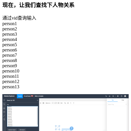
现在，让我们查找下人物关系
通过vid查询输入
person1
person2
person3
person4
person5
person6
person7
person8
person9
person10
person11
person12
person13