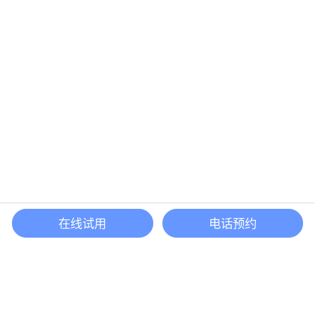
在线试用
电话预约
还等什么？现在立即
开启「悦数」图数据库之旅吧
立即咨询