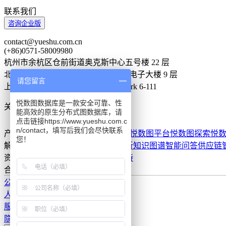
联系我们
咨询企业版
contact@yueshu.com.cn
(+86)0571-58009980
杭州市余杭区仓前街道奥克斯中心五号楼 22 层
北京市海淀区复兴路甲 23 号临 5 院电子大楼 9 层
请您留言
上海市静安区南京西路 819 号 wework 6-111
悦数图数据库是一款安全可靠、性
关注我们
能高效的原生分布式图数据库，请
点击链接https://www.yueshu.com.c
n/contact，填写后我们会尽快联系
产品
悦数图数据库
悦数 AI 应用平台
悦数图平台
悦数图探索
悦
您！
解决方案
欺诈检测
实时推荐
投研分析
知识图谱
智能问答
供应链
资源中心
案例
博客
在线体验
技术支持
合作伙伴
合作计划
伙伴介绍
公司介绍
人才招聘
服务条款
隐私政策